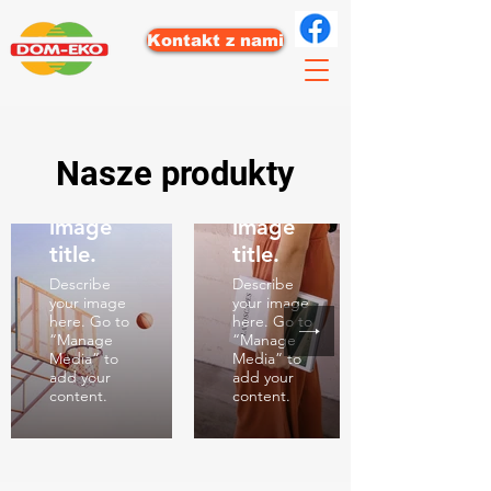
Kontakt z nami
Nasze produkty
I'm an
I'm an
image
image
title.
title.
Describe
Describe
your image
your image
here. Go to
here. Go to
“Manage
“Manage
Media” to
Media” to
add your
add your
content.
content.