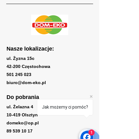
Nasze lokalizacje:
ul. Żyzna 15c
42-200 Częstochowa
501 245 023
biuro@dom-eko.pl
Do pobrania
ul. Żelazna 4
Jak możemy ci pomóc?
10-419 Olsztyn
domeko@op.pl
89 539 10 17
1