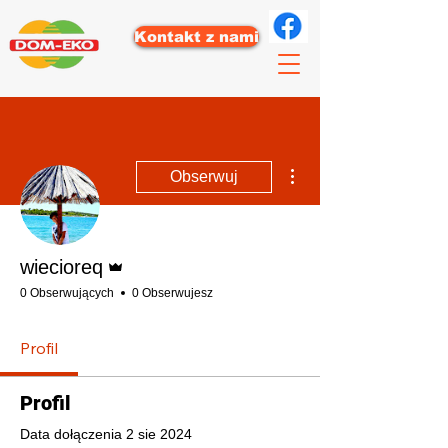
Kontakt z nami
Więcej działań
Obserwuj
Administrator
wiecioreq
0 Obserwujących
0 Obserwujesz
Profil
Profil
Data dołączenia 2 sie 2024